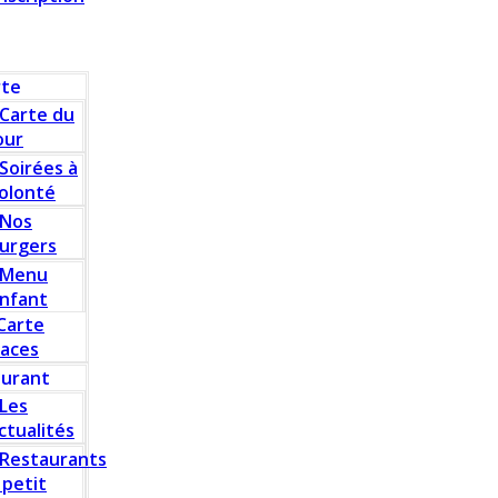
rte
Carte du
our
Soirées à
olonté
Nos
urgers
Menu
nfant
Carte
laces
aurant
Les
ctualités
Restaurants
 petit