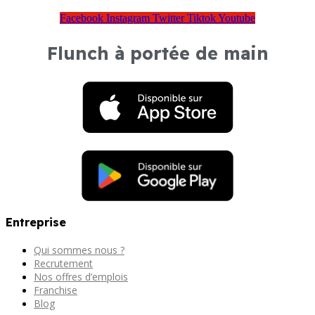
Facebook
Instagram
Twitter
Tiktok
Youtube
Flunch à portée de main
Entreprise
Qui sommes nous ?
Recrutement
Nos offres d’emplois
Franchise
Blog