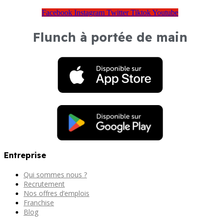
Facebook
Instagram
Twitter
Tiktok
Youtube
Flunch à portée de main
Entreprise
Qui sommes nous ?
Recrutement
Nos offres d’emplois
Franchise
Blog