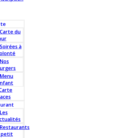
rte
Carte du
our
Soirées à
olonté
Nos
urgers
Menu
nfant
Carte
laces
aurant
Les
ctualités
Restaurants
 petit