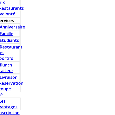
rix
Restaurants
 volonté
ervices
Anniversaire
Famille
Etudiants
Restaurant
es
portifs
flunch
raiteur
Livraison
Réservation
roupe
té
Les
vantages
Inscription