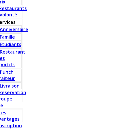
rix
Restaurants
 volonté
ervices
Anniversaire
Famille
Etudiants
Restaurant
es
portifs
flunch
raiteur
Livraison
Réservation
roupe
té
Les
vantages
Inscription