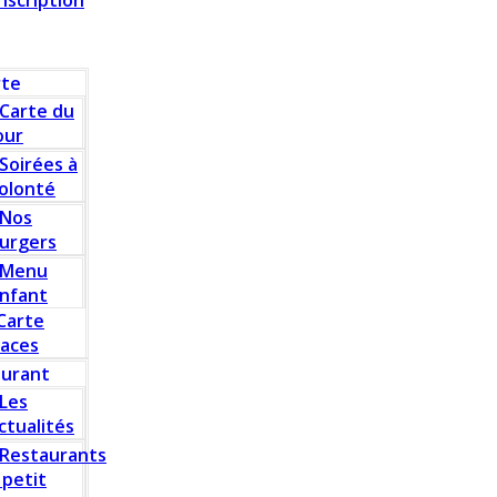
Inscription
rte
Carte du
our
Soirées à
olonté
Nos
urgers
Menu
nfant
Carte
laces
aurant
Les
ctualités
Restaurants
 petit