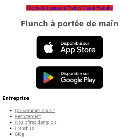
Facebook
Instagram
Twitter
Tiktok
Youtube
Flunch à portée de main
Entreprise
Qui sommes nous ?
Recrutement
Nos offres d’emplois
Franchise
Blog