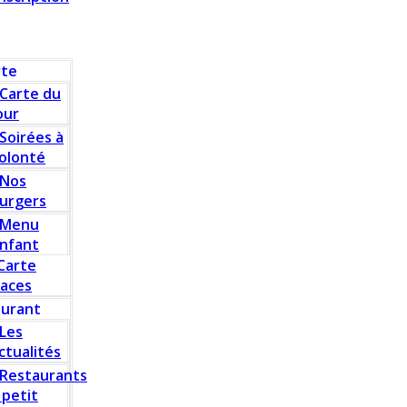
rte
Carte du
our
Soirées à
olonté
Nos
urgers
Menu
nfant
Carte
laces
aurant
Les
ctualités
Restaurants
 petit