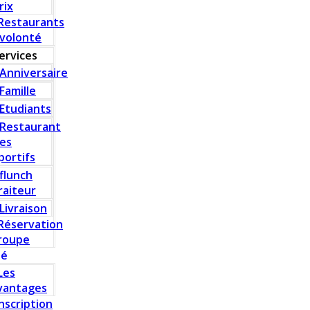
rix
Restaurants
 volonté
ervices
Anniversaire
Famille
Etudiants
Restaurant
es
portifs
flunch
raiteur
Livraison
Réservation
roupe
té
Les
vantages
Inscription